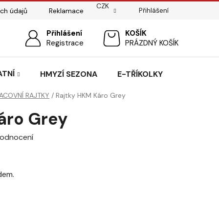
CZK
Přihlášení
ch údajů
Reklamace
ostí
Sedlářský servis
Přihlášení
Pasování sedel pro koně
NÁKUPNÍ
Registrace
PRÁZDNÝ KOŠÍK
KOŠÍK
ATNÍ
HMYZÍ SEZONA
E-TŘÍKOLKY
ACOVNÍ RAJTKY
/
Rajtky HKM Káro Grey
áro Grey
hodnocení
dem.