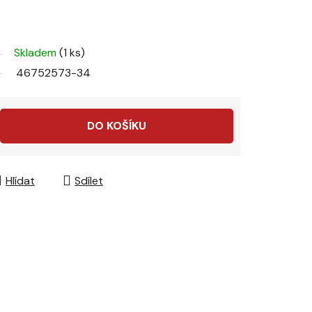
Skladem
(1 ks)
46752573-34
DO KOŠÍKU
Hlídat
Sdílet