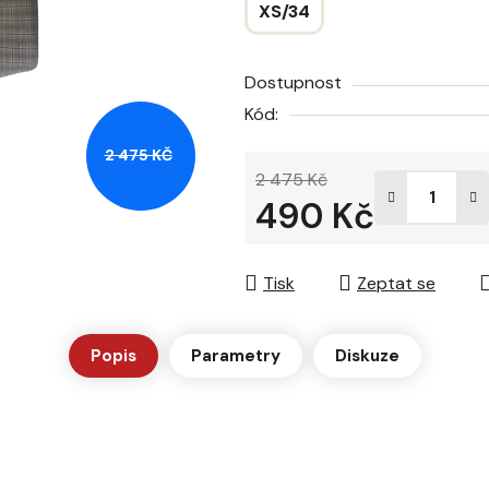
XS/34
hvězdiček.
Dostupnost
Kód:
2 475 KČ
2 475 Kč
490 Kč
Měrná cena:
Tisk
Zeptat se
Popis
Parametry
Diskuze