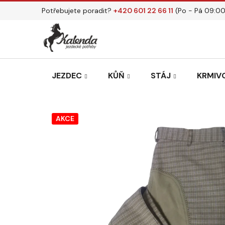
Přejít
Potřebujete poradit?
+420 601 22 66 11
(Po - Pá 09:00
na
obsah
JEZDEC
KŮŇ
STÁJ
KRMIVO
AKCE