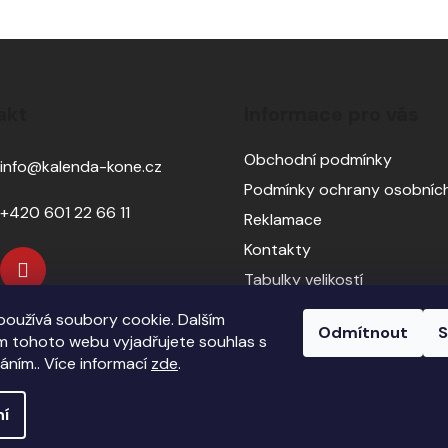
akt
Informace pro vás
Obchodní podmínky
info
@
kalenda-kone.cz
Podmínky ochrany osobních
+420 601 22 66 11
Reklamace
Kontakty
Tabulky velikostí
Sedlářský servis
oužívá soubory cookie. Dalším
Odmítnout
S
Pasování sedel pro koně
 tohoto webu vyjadřujete souhlas s
váním.. Více informací
zde
.
ní
echna práva vyhrazena.