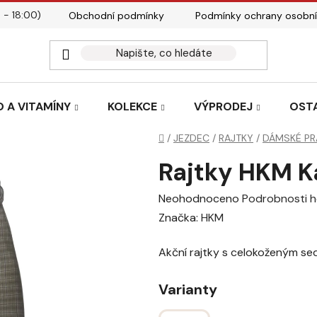
 - 18:00)
Obchodní podmínky
Podmínky ochrany osobní
Kontakty
Tabulky velik
 A VITAMÍNY
KOLEKCE
VÝPRODEJ
OST
Domů
/
JEZDEC
/
RAJTKY
/
DÁMSKÉ PR
Rajtky HKM K
Průměrné
Neohodnoceno
Podrobnosti 
hodnocení
Značka:
HKM
produktu
Akční rajtky s celokoženým se
je
0,0
Varianty
z
5