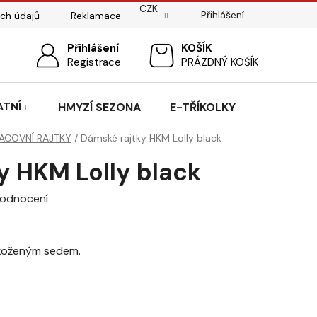
CZK
Přihlášení
ch údajů
Reklamace
ostí
Sedlářský servis
Přihlášení
Pasování sedel pro koně
NÁKUPNÍ
Registrace
PRÁZDNÝ KOŠÍK
KOŠÍK
ATNÍ
HMYZÍ SEZONA
E-TŘÍKOLKY
ACOVNÍ RAJTKY
/
Dámské rajtky HKM Lolly black
y HKM Lolly black
hodnocení
okoženým sedem.