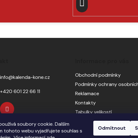
PŘIHLÁSIT
SE
akt
Informace pro vás
Obchodní podmínky
info
@
kalenda-kone.cz
Podmínky ochrany osobních
+420 601 22 66 11
Reklamace
Kontakty
Tabulky velikostí
Sedlářský servis
oužívá soubory cookie. Dalším
Odmítnout
S
Pasování sedel pro koně
 tohoto webu vyjadřujete souhlas s
váním.. Více informací
zde
.