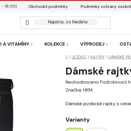
 - 18:00)
Obchodní podmínky
Podmínky ochrany osobní
Kontakty
Tabulky velik
 A VITAMÍNY
KOLEKCE
VÝPRODEJ
OST
Domů
/
JEZDEC
/
RAJTKY
/
DÁMSKÉ PR
Dámské rajtk
Průměrné
Neohodnoceno
Podrobnosti 
hodnocení
Značka:
HKM
produktu
Dámské jezdecké rajtky s cel
je
0,0
Varianty
z
5