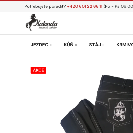
Přejít
Potřebujete poradit?
+420 601 22 66 11
(Po - Pá 09:00
na
obsah
JEZDEC
KŮŇ
STÁJ
KRMIVO
AKCE