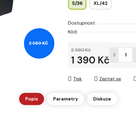
S/36
XL/42
hvězdiček.
Dostupnost
Kód:
2 580 KČ
2 580 Kč
1 390 Kč
Měrná cena:
Tisk
Zeptat se
Popis
Parametry
Diskuze
k