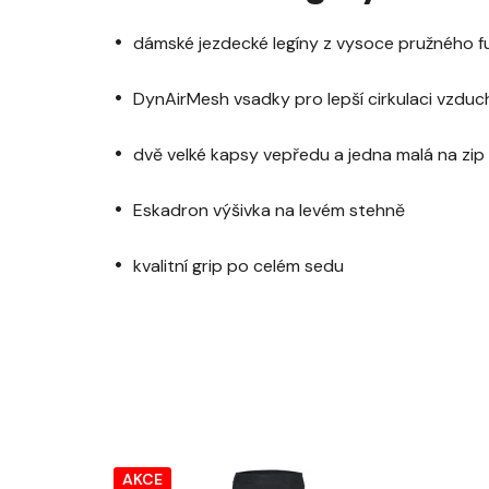
dámské jezdecké legíny z vysoce pružného f
DynAirMesh vsadky pro lepší cirkulaci vzduch
dvě velké kapsy vepředu a jedna malá na zip
Eskadron výšivka na levém stehně
kvalitní grip po celém sedu
AKCE