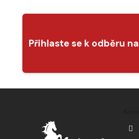
Přihlaste se k odběru n
Z
á
Kont
p
a
t