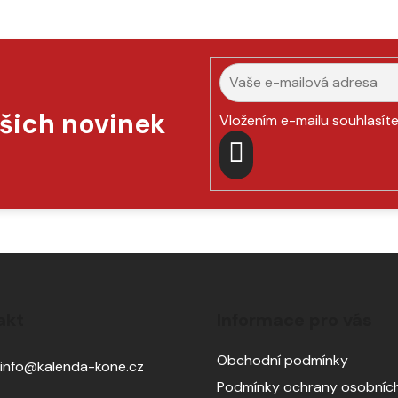
ašich novinek
Vložením e-mailu souhlasít
PŘIHLÁSIT
SE
akt
Informace pro vás
Obchodní podmínky
info
@
kalenda-kone.cz
Podmínky ochrany osobních