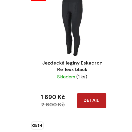
Jezdecké legíny Eskadron
Reflexx black
Skladem
(1 ks)
1 690 Kč
DETAIL
2 600 Kč
XS/34