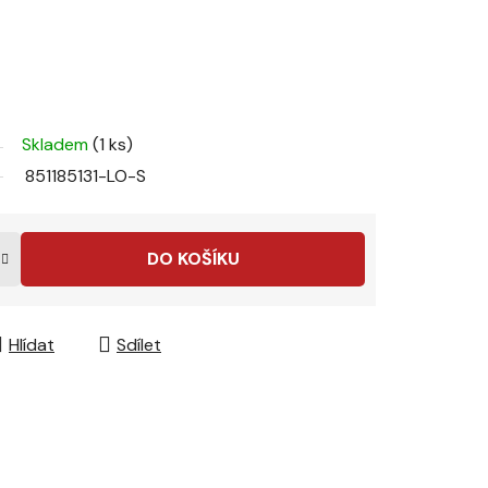
Skladem
(1 ks)
851185131-LO-S
DO KOŠÍKU
Hlídat
Sdílet