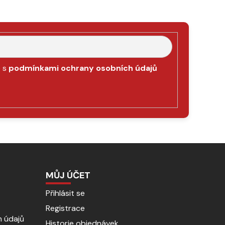
e s
podmínkami ochrany osobních údajů
MŮJ ÚČET
Přihlásit se
Registrace
 údajů
Historie objednávek