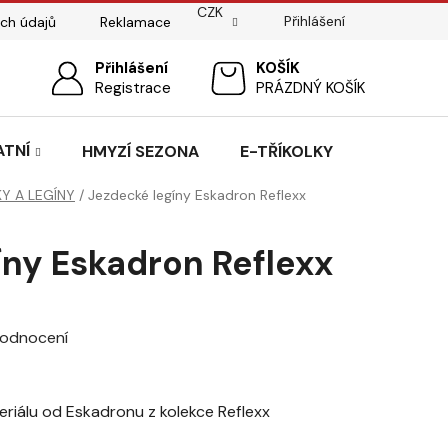
CZK
Přihlášení
ch údajů
Reklamace
ostí
Sedlářský servis
Přihlášení
Pasování sedel pro koně
NÁKUPNÍ
Registrace
PRÁZDNÝ KOŠÍK
KOŠÍK
ATNÍ
HMYZÍ SEZONA
E-TŘÍKOLKY
KY A LEGÍNY
/
Jezdecké legíny Eskadron Reflexx
íny Eskadron Reflexx
hodnocení
eriálu od Eskadronu z kolekce Reflexx