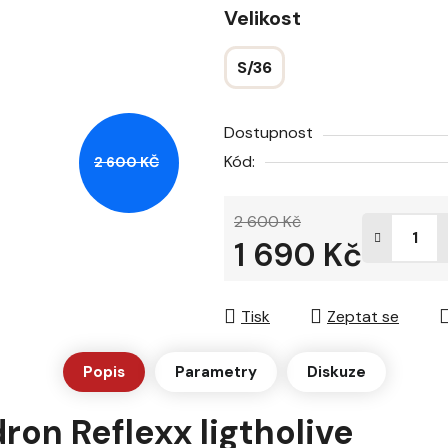
Velikost
z
5
S/36
hvězdiček.
Dostupnost
Kód:
2 600 KČ
2 600 Kč
1 690 Kč
Měrná cena:
Tisk
Zeptat se
Popis
Parametry
Diskuze
ron Reflexx ligtholive