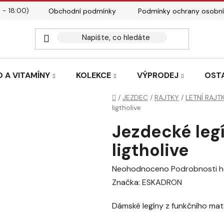
 - 18:00)
Obchodní podmínky
Podmínky ochrany osobní
Kontakty
Tabulky velik
 A VITAMÍNY
KOLEKCE
VÝPRODEJ
OST
Domů
/
JEZDEC
/
RAJTKY
/
LETNÍ RAJT
ligtholive
Jezdecké leg
ligtholive
Průměrné
Neohodnoceno
Podrobnosti 
hodnocení
Značka:
ESKADRON
produktu
Dámské legíny z funkčního mat
je
0,0