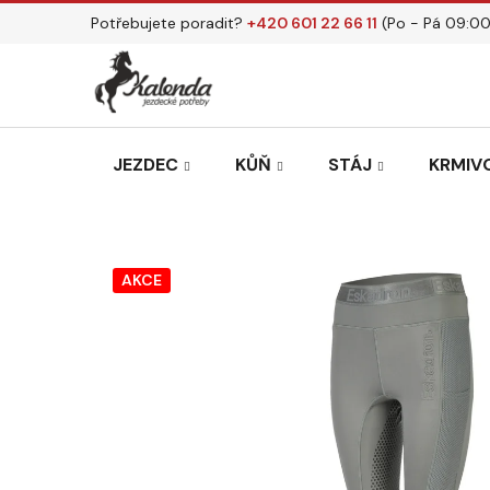
Přejít
Potřebujete poradit?
+420 601 22 66 11
(Po - Pá 09:00
na
obsah
JEZDEC
KŮŇ
STÁJ
KRMIVO
AKCE