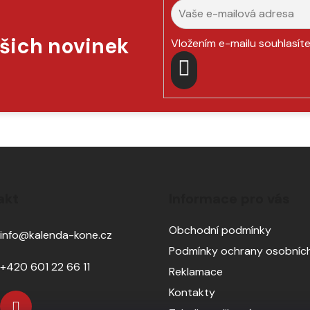
ašich novinek
Vložením e-mailu souhlasít
PŘIHLÁSIT
SE
akt
Informace pro vás
Obchodní podmínky
info
@
kalenda-kone.cz
Podmínky ochrany osobních
+420 601 22 66 11
Reklamace
Kontakty