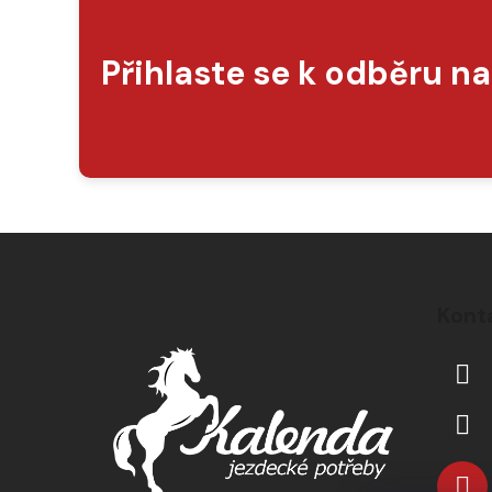
Přihlaste se k odběru n
Z
á
Kont
p
a
t
í