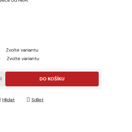
leece od HKM.
Zvolte variantu
Zvolte variantu
DO KOŠÍKU
Hlídat
Sdílet