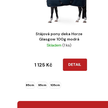
Stájová pony deka Horze
Glasgow 100g modrá
Skladem
(1 ks)
1 125 Kč
DETAIL
85cm
95cm
105cm