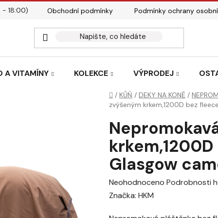
 - 18:00)
Obchodní podmínky
Podmínky ochrany osobní
Kontakty
Tabulky velik
 A VITAMÍNY
KOLEKCE
VÝPRODEJ
OST
Domů
/
KŮŇ
/
DEKY NA KONĚ
/
NEPROM
zvýšeným krkem,1200D bez fleec
Nepromokavá
krkem,1200D 
Glasgow cam
Průměrné
Neohodnoceno
Podrobnosti 
hodnocení
Značka:
HKM
produktu