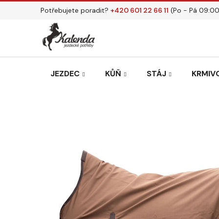
Přejít
Potřebujete poradit?
+420 601 22 66 11
(Po - Pá 09:00
na
obsah
JEZDEC
KŮŇ
STÁJ
KRMIVO