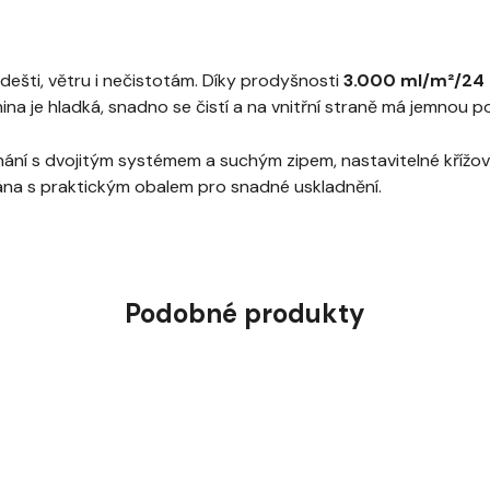
dešti, větru i nečistotám. Díky prodyšnosti
3.000 ml/m²/24
na je hladká, snadno se čistí a na vnitřní straně má jemnou p
apínání s dvojitým systémem a suchým zipem, nastavitelné kříž
ána s praktickým obalem pro snadné uskladnění.
Podobné produkty