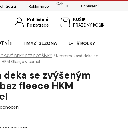
CZK
Přihlášení
ch údajů
Reklamace
ostí
Sedlářský servis
Přihlášení
Pasování sedel pro koně
NÁKUPNÍ
Registrace
PRÁZDNÝ KOŠÍK
KOŠÍK
ATNÍ
HMYZÍ SEZONA
E-TŘÍKOLKY
OKAVÉ DEKY BEZ PODŠÍVKY
/
Nepromokavá deka se
e HKM Glasgow camel
 deka se zvýšeným
bez fleece HKM
el
hodnocení