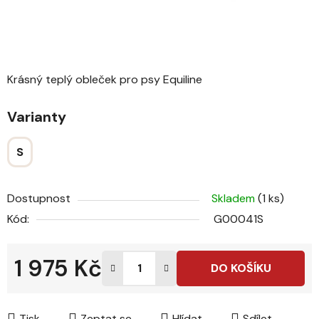
Krásný teplý obleček pro psy Equiline
Varianty
S
Dostupnost
Skladem
(1 ks)
Kód:
G00041S
1 975 Kč
DO KOŠÍKU
Měrná cena:
Tisk
Zeptat se
Hlídat
Sdílet