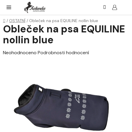
Přejít
Hledat
NÁK
KOŠ
na
obsah
Domů
/
OSTATNÍ
/
Obleček na psa EQUILINE nollin blue
Obleček na psa EQUILINE
nollin blue
Průměrné
Neohodnoceno
Podrobnosti hodnocení
hodnocení
produktu
je
0,0
z
5
hvězdiček.