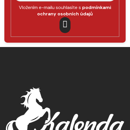
Vložením e-mailu souhlasíte s
podmínkami
ochrany osobních údajů
PŘIHLÁSIT
SE
Z
á
p
a
t
í