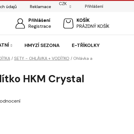
CZK
Přihlášení
ch údajů
Reklamace
ostí
Sedlářský servis
Přihlášení
Pasování sedel pro koně
NÁKUPNÍ
Registrace
PRÁZDNÝ KOŠÍK
KOŠÍK
ATNÍ
HMYZÍ SEZONA
E-TŘÍKOLKY
DÍTKA
/
SETY - OHLÁVKA + VODÍTKO
/
Ohlávka a
dítko HKM Crystal
hodnocení