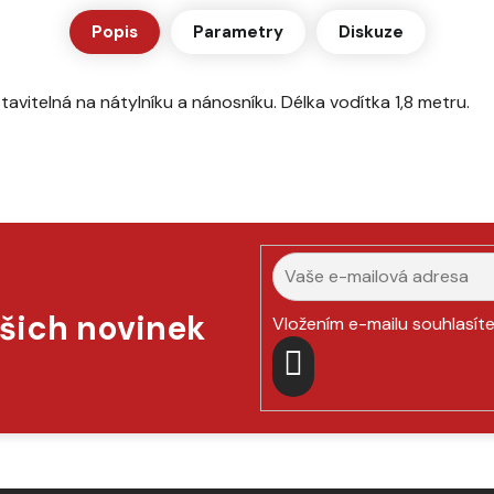
Popis
Parametry
Diskuze
vitelná na nátylníku a nánosníku. Délka vodítka 1,8 metru.
ašich novinek
Vložením e-mailu souhlasít
PŘIHLÁSIT
SE