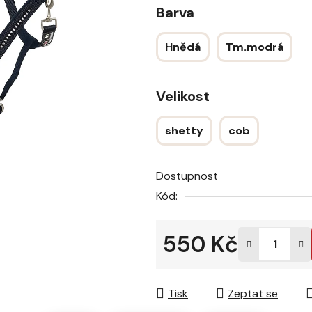
Barva
z
5
Hnědá
Tm.modrá
hvězdiček.
Velikost
shetty
cob
Dostupnost
Kód:
550 Kč
Měrná cena:
Tisk
Zeptat se