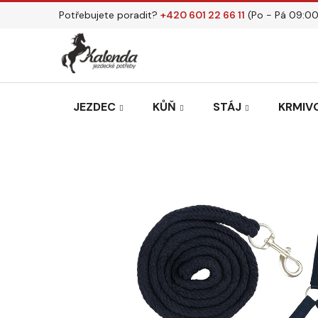
Přejít
Potřebujete poradit?
+420 601 22 66 11
(Po - Pá 09:00
na
obsah
JEZDEC
KŮŇ
STÁJ
KRMIVO