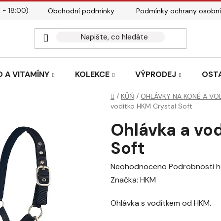
 - 18:00)
Obchodní podmínky
Podmínky ochrany osobní
Kontakty
Tabulky velik
 A VITAMÍNY
KOLEKCE
VÝPRODEJ
OST
Domů
/
KŮŇ
/
OHLÁVKY NA KONĚ A VO
vodítko HKM Crystal Soft
Ohlávka a vo
Soft
Průměrné
Neohodnoceno
Podrobnosti 
hodnocení
Značka:
HKM
produktu
Ohlávka s vodítkem od HKM.
je
0,0