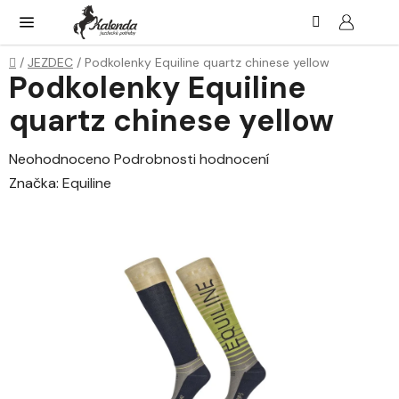
Přejít
Hledat
NÁK
KOŠ
na
obsah
Domů
/
JEZDEC
/
Podkolenky Equiline quartz chinese yellow
Podkolenky Equiline
quartz chinese yellow
Průměrné
Neohodnoceno
Podrobnosti hodnocení
hodnocení
Značka:
Equiline
produktu
je
0,0
z
5
hvězdiček.