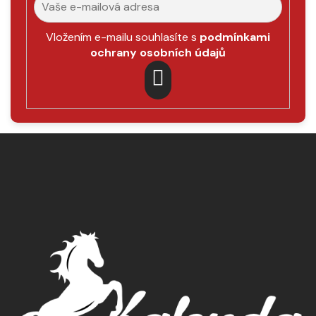
Vložením e-mailu souhlasíte s
podmínkami
ochrany osobních údajů
PŘIHLÁSIT
SE
Z
á
p
a
t
í