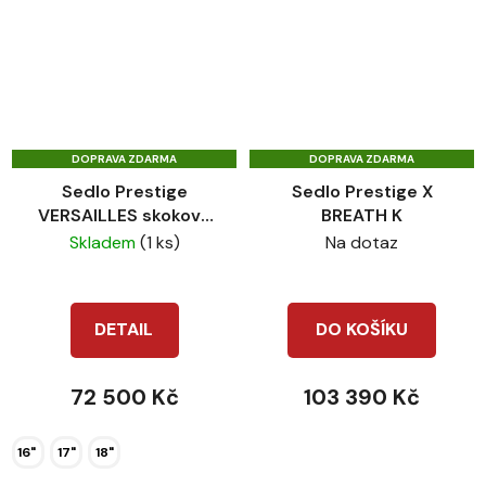
DOPRAVA ZDARMA
DOPRAVA ZDARMA
Sedlo Prestige
Sedlo Prestige X
VERSAILLES skokové
BREATH K
dvojitá kůže
Skladem
(1 ks)
Na dotaz
DETAIL
DO KOŠÍKU
72 500 Kč
103 390 Kč
16"
17"
18"