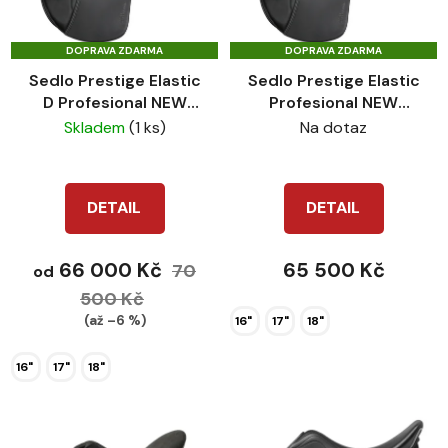
s
r
p
o
DOPRAVA ZDARMA
DOPRAVA ZDARMA
r
d
Sedlo Prestige Elastic
Sedlo Prestige Elastic
o
u
D Profesional NEW
Profesional NEW
d
k
skokové
skokové
Skladem
(1 ks)
Na dotaz
u
t
k
ů
t
DETAIL
DETAIL
ů
66 000 Kč
65 500 Kč
70
od
500 Kč
(až –6 %)
16"
17"
18"
16"
17"
18"