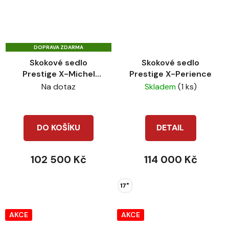
DOPRAVA ZDARMA
Skokové sedlo
Skokové sedlo
Prestige X-Michel
Prestige X-Perience
Robert
Na dotaz
Skladem
(1 ks)
DO KOŠÍKU
DETAIL
102 500 Kč
114 000 Kč
17"
AKCE
AKCE