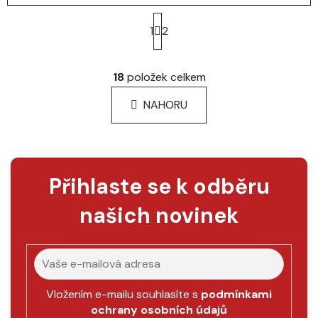
S
t
1
2
r
á
O
n
v
18
položek celkem
k
l
o
á
NAHORU
v
d
á
a
n
c
í
í
p
Přihlaste se k odběru
r
v
našich novinek
k
y
v
ý
p
Vložením e-mailu souhlasíte s
podmínkami
i
ochrany osobních údajů