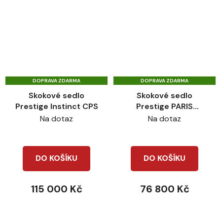
DOPRAVA ZDARMA
DOPRAVA ZDARMA
Skokové sedlo
Skokové sedlo
Prestige Instinct CPS
Prestige PARIS
Classic
Na dotaz
Na dotaz
DO KOŠÍKU
DO KOŠÍKU
115 000 Kč
76 800 Kč