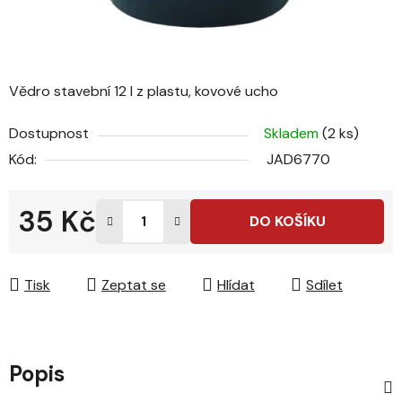
Vědro stavební 12 l z plastu, kovové ucho
Dostupnost
Skladem
(2 ks)
Kód:
JAD6770
35 Kč
DO KOŠÍKU
Měrná cena:
Tisk
Zeptat se
Hlídat
Sdílet
Popis