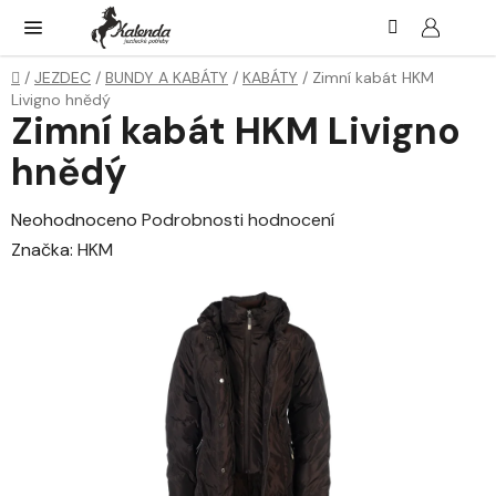
Přejít
Hledat
NÁK
KOŠ
na
obsah
Domů
/
JEZDEC
/
BUNDY A KABÁTY
/
KABÁTY
/
Zimní kabát HKM
Livigno hnědý
Zimní kabát HKM Livigno
hnědý
Průměrné
Neohodnoceno
Podrobnosti hodnocení
hodnocení
Značka:
HKM
produktu
je
0,0
z
5
hvězdiček.