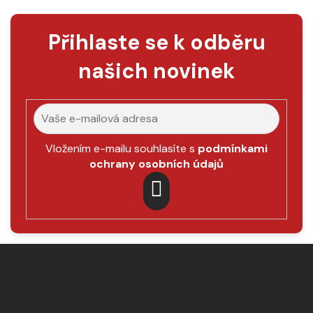
Přihlaste se k odběru
našich novinek
Vložením e-mailu souhlasíte s
podmínkami
ochrany osobních údajů
PŘIHLÁSIT
SE
Z
á
p
a