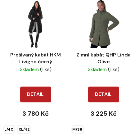
Prošívaný kabát HKM
Zimní kabát QHP Linda
Livigno černý
Olive
Skladem
(1 ks)
Skladem
(1 ks)
DETAIL
DETAIL
3 780 Kč
3 225 Kč
L/40
XL/42
M/38