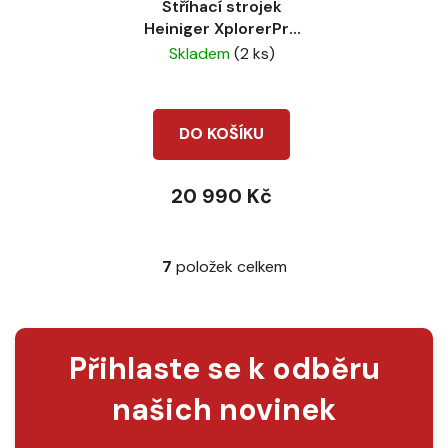
Stříhací strojek
Heiniger XplorerPro
10,8V + 2
Skladem
(2 ks)
baterie+21/23
DO KOŠÍKU
20 990 Kč
7
položek celkem
O
v
l
á
Přihlaste se k odběru
d
a
našich novinek
c
í