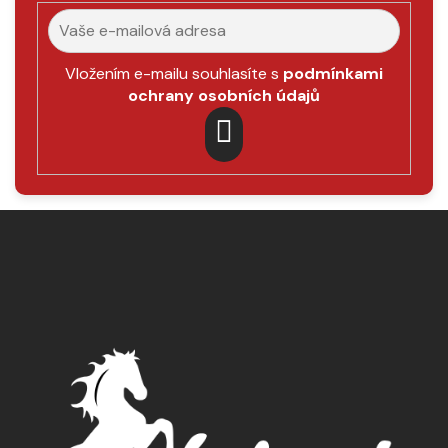
p
r
v
k
Vložením e-mailu souhlasíte s
podmínkami
y
ochrany osobních údajů
v
ý
p
PŘIHLÁSIT
i
SE
s
Z
u
á
p
a
t
í