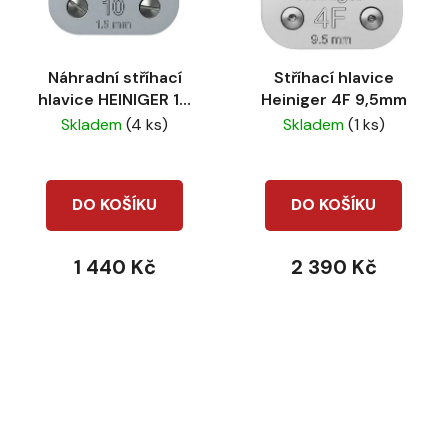
Náhradní stříhací
Stříhací hlavice
hlavice HEINIGER 10
Heiniger 4F 9,5mm
1,5mm Snap-on
Skladem
(4 ks)
Skladem
(1 ks)
DO KOŠÍKU
DO KOŠÍKU
1 440 Kč
2 390 Kč