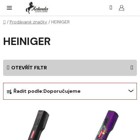
Přejít
Hledat
NÁK
KOŠ
na
obsah
Domů
/
Prodávané značky
/
HEINIGER
HEINIGER
OTEVŘÍT FILTR
Ř
Řadit podle:
Doporučujeme
a
z
V
e
ý
n
p
í
i
p