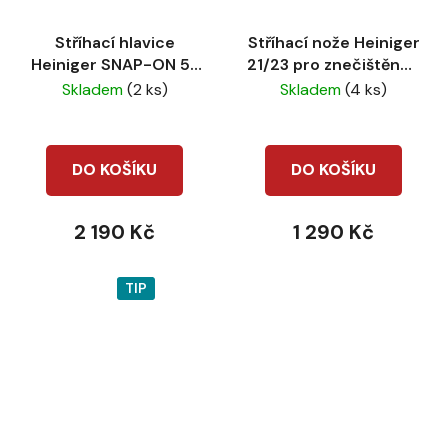
Stříhací hlavice
Stříhací nože Heiniger
Heiniger SNAP-ON 5F
21/23 pro znečištěnou
6,3mm
srst
Skladem
(2 ks)
Skladem
(4 ks)
DO KOŠÍKU
DO KOŠÍKU
2 190 Kč
1 290 Kč
TIP