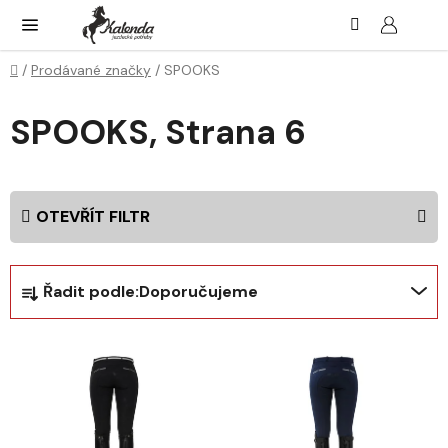
Přejít
Hledat
NÁK
KOŠ
na
obsah
Domů
/
Prodávané značky
/
SPOOKS
SPOOKS
, Strana 6
OTEVŘÍT FILTR
Ř
Řadit podle:
Doporučujeme
a
z
V
e
ý
n
p
í
i
p