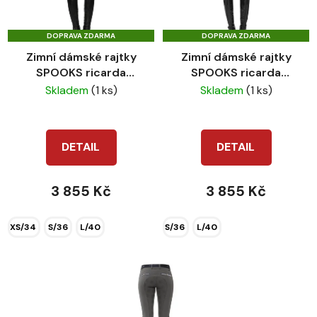
s
r
p
o
DOPRAVA ZDARMA
DOPRAVA ZDARMA
r
d
Zimní dámské rajtky
Zimní dámské rajtky
o
u
SPOOKS ricarda
SPOOKS ricarda
d
k
thermo black
thermo blue
Skladem
(1 ks)
Skladem
(1 ks)
u
t
k
ů
t
DETAIL
DETAIL
ů
3 855 Kč
3 855 Kč
XS/34
S/36
L/40
S/36
L/40