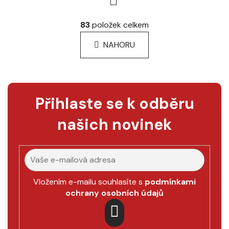
á
n
O
83
položek celkem
k
v
o
l
NAHORU
v
á
á
n
d
í
a
c
í
Přihlaste se k odběru
p
našich novinek
r
v
k
y
v
ý
Vložením e-mailu souhlasíte s
podmínkami
p
ochrany osobních údajů
i
s
u
PŘIHLÁSIT