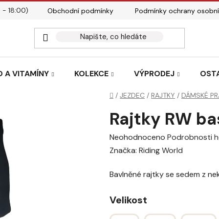
 - 18:00)
Obchodní podmínky
Podmínky ochrany osobní
Kontakty
Tabulky velik
 A VITAMÍNY
KOLEKCE
VÝPRODEJ
OST
Domů
/
JEZDEC
/
RAJTKY
/
DÁMSKÉ PR
Rajtky RW ba
Průměrné
Neohodnoceno
Podrobnosti 
hodnocení
Značka:
Riding World
produktu
Bavlněné rajtky se sedem z ne
je
0,0
Velikost
z
5