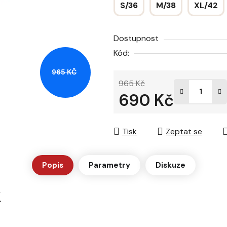
S/36
M/38
XL/42
hvězdiček.
Dostupnost
Kód:
965 KČ
965 Kč
690 Kč
Měrná cena:
Tisk
Zeptat se
Popis
Parametry
Diskuze
k