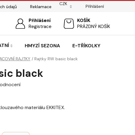
CZK
Přihlášení
ch údajů
Reklamace
ostí
Sedlářský servis
Přihlášení
Pasování sedel pro koně
NÁKUPNÍ
Registrace
PRÁZDNÝ KOŠÍK
KOŠÍK
ATNÍ
HMYZÍ SEZONA
E-TŘÍKOLKY
ACOVNÍ RAJTKY
/
Rajtky RW basic black
sic black
hodnocení
klouzavého materiálu EKKITEX.