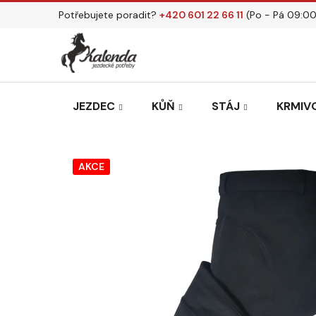
Přejít
Potřebujete poradit?
+420 601 22 66 11
(Po - Pá 09:00
na
obsah
JEZDEC
KŮŇ
STÁJ
KRMIVO
AKCE