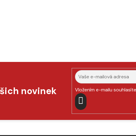
ašich novinek
Vložením e-mailu souhlasít
PŘIHLÁSIT
SE