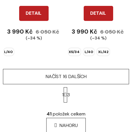
DETAIL
DETAIL
3 990 Kč
3 990 Kč
6 050 Kč
6 050 Kč
(–34 %)
(–34 %)
L/40
XS/34
L/40
XL/42
NAČÍST 16 DALŠÍCH
S
t
1
3
r
á
O
n
v
41
položek celkem
k
l
o
á
NAHORU
v
d
á