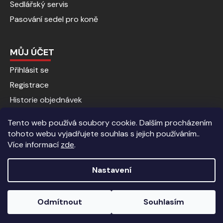
Sedlářský servis
Pasování sedel pro koně
MŮJ ÚČET
Přihlásit se
Registrace
Historie objednávek
Tento web používá soubory cookie. Dalším procházením
tohoto webu vyjadřujete souhlas s jejich používáním..
Více informací
zde
.
Nastavení
Vytvořil Shoptet
|
Anque Media
Odmítnout
Souhlasím
Copyright 2026
Jezdecké potřeby | Kalenda koně
. Všechna
Sleva 5% pro registrované zákazníky.
práva vyhrazena.