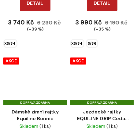
DETAIL
DETAIL
3 740 Kč
3 990 Kč
6 230 Kč
6 190 Kč
(–39 %)
(–35 %)
XS/34
XS/34
S/36
AKCE
AKCE
DOPRAVA ZDARMA
DOPRAVA ZDARMA
Dámské zimní rajtky
Jezdecké rajtky
Equiline Bonnie
EQUILINE GRIP Cedar
tabacco
Skladem
(1 ks)
Skladem
(1 ks)