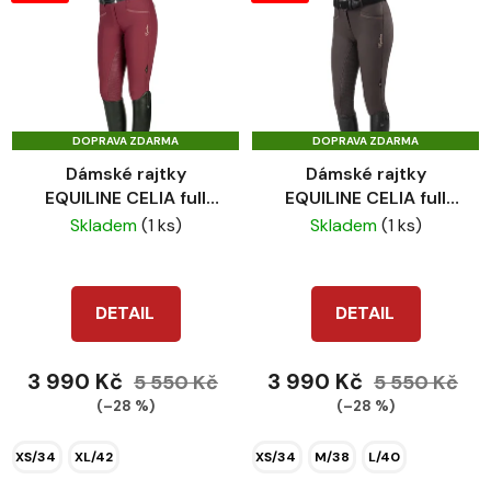
DOPRAVA ZDARMA
DOPRAVA ZDARMA
Dámské rajtky
Dámské rajtky
EQUILINE CELIA full
EQUILINE CELIA full
grip bordo
grip brown
Skladem
(1 ks)
Skladem
(1 ks)
DETAIL
DETAIL
3 990 Kč
3 990 Kč
5 550 Kč
5 550 Kč
(–28 %)
(–28 %)
XS/34
XL/42
XS/34
M/38
L/40