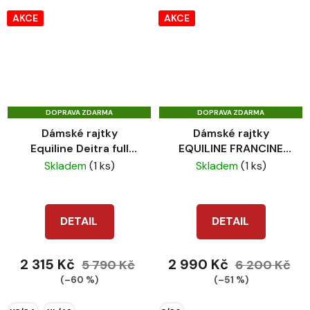
AKCE
AKCE
DOPRAVA ZDARMA
DOPRAVA ZDARMA
Dámské rajtky
Dámské rajtky
Equiline Deitra full
EQUILINE FRANCINE
grip royal blue
dark red
Skladem
(1 ks)
Skladem
(1 ks)
DETAIL
DETAIL
2 315 Kč
2 990 Kč
5 790 Kč
6 200 Kč
(–60 %)
(–51 %)