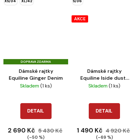
XS/34
XL/42
S/36
AKCE
DOPRAVA ZDARMA
Dámské rajtky
Dámské rajtky
Equiline Ginger Denim
Equiline Iside dusty
violet
Skladem
(1 ks)
Skladem
(1 ks)
DETAIL
DETAIL
2 690 Kč
1 490 Kč
5 430 Kč
4 920 Kč
(–50 %)
(–69 %)