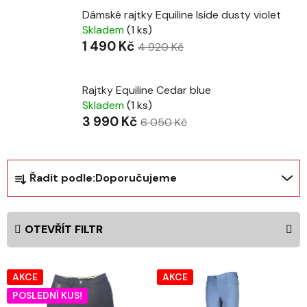
Dámské rajtky Equiline Iside dusty violet
Skladem
(1 ks)
1 490 Kč
4 920 Kč
Rajtky Equiline Cedar blue
Skladem
(1 ks)
3 990 Kč
6 050 Kč
Ř
Řadit podle:
Doporučujeme
a
z
e
OTEVŘÍT FILTR
n
í
V
p
AKCE
AKCE
ý
r
POSLEDNÍ KUS!
p