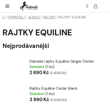
Přejít
Hledat
NÁK
KOŠ
na
obsah
Domů
/
VÝPRODEJ
/
JEZDEC
/
RAJTKY
/
RAJTKY EQUILINE
RAJTKY EQUILINE
Nejprodávanější
Dámské rajtky Equiline Ginger Denim
Skladem
(1 ks)
2 690 Kč
5 430 Kč
Rajtky Equiline Cedar black
Skladem
(1 ks)
3 990 Kč
6 050 Kč