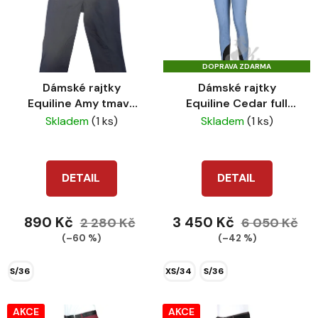
o
i
d
s
u
p
k
DOPRAVA ZDARMA
r
t
Dámské rajtky
Dámské rajtky
o
ů
Equiline Amy tmavě
Equiline Cedar full
d
modré
grip sky blue
Skladem
(1 ks)
Skladem
(1 ks)
u
k
t
DETAIL
DETAIL
ů
890 Kč
3 450 Kč
2 280 Kč
6 050 Kč
(–60 %)
(–42 %)
S/36
XS/34
S/36
AKCE
AKCE