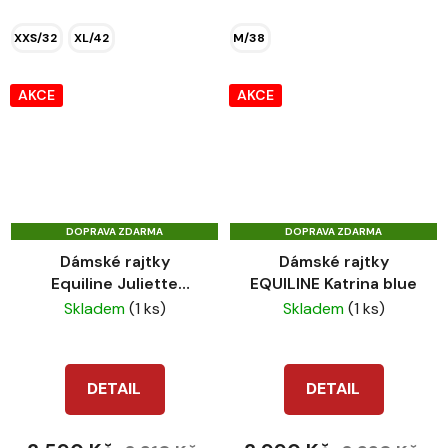
XXS/32
XL/42
M/38
AKCE
AKCE
DOPRAVA ZDARMA
DOPRAVA ZDARMA
Dámské rajtky
Dámské rajtky
Equiline Juliette
EQUILINE Katrina blue
cherry red
Skladem
(1 ks)
Skladem
(1 ks)
DETAIL
DETAIL