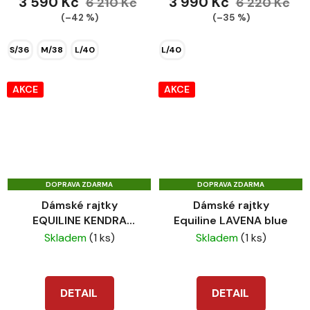
3 590 Kč
3 990 Kč
6 210 Kč
6 220 Kč
(–42 %)
(–35 %)
S/36
M/38
L/40
L/40
AKCE
AKCE
DOPRAVA ZDARMA
DOPRAVA ZDARMA
Dámské rajtky
Dámské rajtky
EQUILINE KENDRA
Equiline LAVENA blue
violet
Skladem
(1 ks)
Skladem
(1 ks)
DETAIL
DETAIL